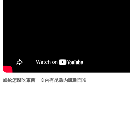
蜈蚣怎麼吃東西 ※內有昆蟲內臟畫面※