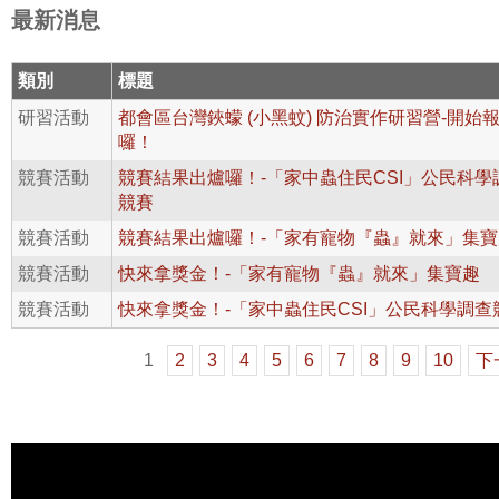
最新消息
類別
標題
研習活動
都會區台灣鋏蠓 (小黑蚊) 防治實作研習營-開始
囉！
競賽活動
競賽結果出爐囉！-「家中蟲住民CSI」公民科學
競賽
競賽活動
競賽結果出爐囉！-「家有寵物『蟲』就來」集寶
競賽活動
快來拿獎金！-「家有寵物『蟲』就來」集寶趣
競賽活動
快來拿獎金！-「家中蟲住民CSI」公民科學調查
1
2
3
4
5
6
7
8
9
10
下