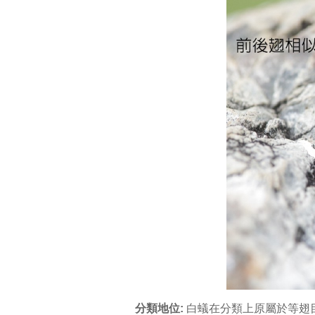
分類地位:
白蟻在分類上原屬於等翅目