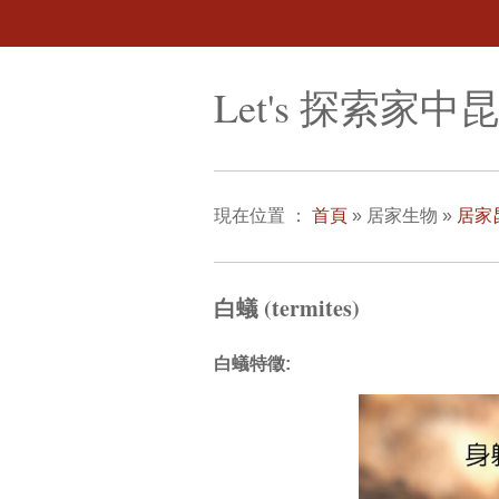
Let's 探索家中
現在位置
：
首頁
»
居家生物
»
居家
白蟻 (termites)
白蟻特徵: