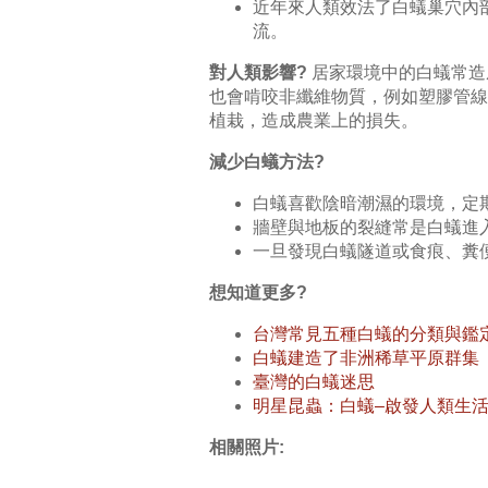
近年來人類效法了白蟻巢穴內
流。
對人類影響?
居家環境中的白蟻常造
也會啃咬非纖維物質，例如塑膠管線
植栽，造成農業上的損失。
減少白蟻方法?
白蟻喜歡陰暗潮濕的環境，定
牆壁與地板的裂縫常是白蟻進
一旦發現白蟻隧道或食痕、糞
想知道更多?
台灣常見五種白蟻的分類與鑑
白蟻建造了非洲稀草平原群集
臺灣的白蟻迷思
明星昆蟲：白蟻–啟發人類生
相關照片: