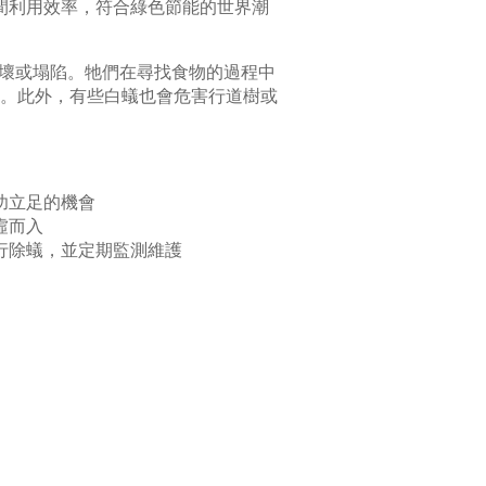
間利用效率，符合綠色節能的世界潮
壞或塌陷。牠們在尋找食物的過程中
。此外，有些白蟻也會危害行道樹或
功立足的機會
虛而入
行除蟻，並定期監測維護