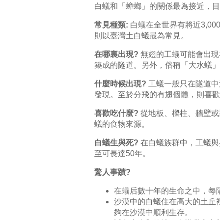
白蟻和「蟑螂」的關係最為接近，目前分
常見種類:
白蟻在全世界有將近3,0
則以臺灣土白蟻最為常見。
在哪裏出現?
無翅的工蟻可能會出現
築成的隧道。另外，俗稱「大水蟻」
什麼時候出現?
工蟻一般只在隧道中
發現。至於分飛的有翅個體，則喜歡
喜歡吃什麼?
從地板、樑柱、牆壁或
蟻的食物來源。
白蟻生與死?
在白蟻族群中，工蟻與
至可長達50年。
驚人事蹟?
在蟻后數十年的生命之中，每隔
沙漠中的白蟻住在高大的土丘
夠在沙漠中順利生存。