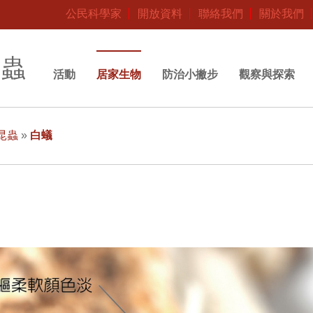
公民科學家
開放資料
聯絡我們
關於我們
昆蟲
活動
居家生物
防治小撇步
觀察與探索
昆蟲
»
白蟻