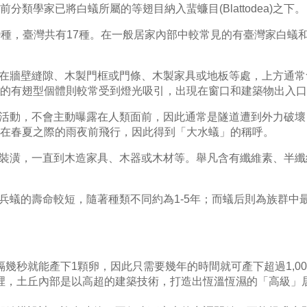
類學家已將白蟻所屬的等翅目納入蜚蠊目(Blattodea)之下。
00種，臺灣共有17種。在一般居家內部中較常見的有臺灣家白
在牆壁縫隙、木製門框或門條、木製家具或地板等處，上方通常
的有翅型個體則較常受到燈光吸引，出現在窗口和建築物出入口
活動，不會主動曝露在人類面前，因此通常是隧道遭到外力破壞
在春夏之際的雨夜前飛行，因此得到「大水蟻」的稱呼。
裝潢，一直到木造家具、木器或木材等。舉凡含有纖維素、半纖
兵蟻的壽命較短，隨著種類不同約為1-5年；而蟻后則為族群中最
幾秒就能產下1顆卵，因此只需要幾年的時間就可產下超過1,000
裡，土丘內部是以高超的建築技術，打造出恆溫恆濕的「高級」