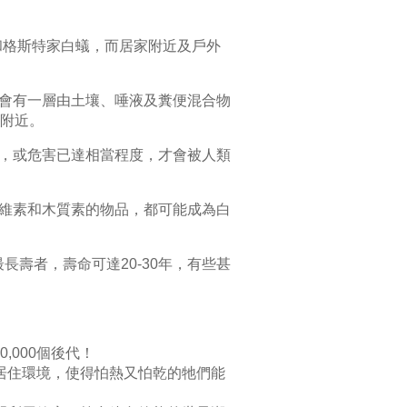
蟻和格斯特家白蟻，而居家附近及戶外
會有一層由土壤、唾液及糞便混合物
附近。
，或危害已達相當程度，才會被人類
維素和木質素的物品，都可能成為白
長壽者，壽命可達20-30年，有些甚
,000個後代！
居住環境，使得怕熱又怕乾的牠們能