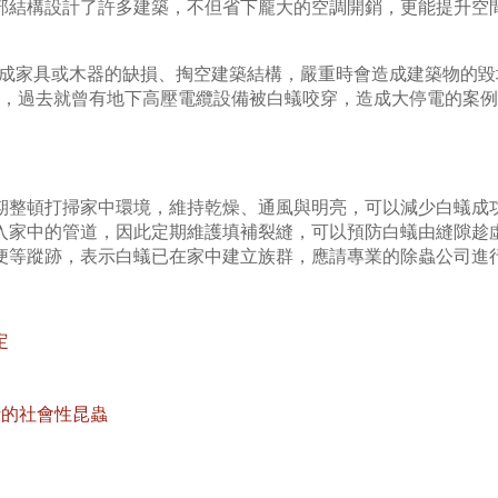
部結構設計了許多建築，不但省下龐大的空調開銷，更能提升空
成家具或木器的缺損、掏空建築結構，嚴重時會造成建築物的毀
，過去就曾有地下高壓電纜設備被白蟻咬穿，造成大停電的案例
期整頓打掃家中環境，維持乾燥、通風與明亮，可以減少白蟻成
入家中的管道，因此定期維護填補裂縫，可以預防白蟻由縫隙趁
便等蹤跡，表示白蟻已在家中建立族群，應請專業的除蟲公司進
定
活的社會性昆蟲