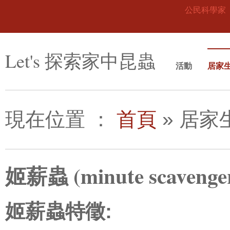
公民科學家
Let's 探索家中昆蟲
活動
居家
現在位置
：
首頁
»
居家
姬薪蟲 (minute scavenger 
姬薪蟲特徵: