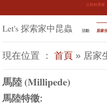
公民科學家
Let's 探索家中昆蟲
活動
居家
現在位置
：
首頁
»
居家
馬陸 (Millipede)
馬陸特徵: