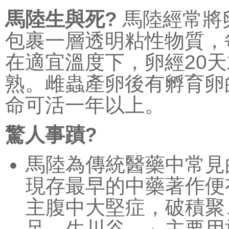
馬陸生與死?
馬陸經常將
包裹一層透明粘性物質，
在適宜溫度下，卵經20
熟。雌蟲產卵後有孵育卵
命可活一年以上。
驚人事蹟?
馬陸為傳統醫藥中常見
現存最早的中藥著作便
主腹中大堅症，破積聚
足，生川谷。」主要用