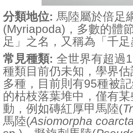
分類地位:
馬陸屬於倍足綱(
(Myriapoda)，多
足」之名，又稱為「千足
常見種類:
全世界有超過1
種類目前仍未知，學界估
多種，目前則有95種被
的枯枝落葉堆中，僅有某
動，例如磚紅厚甲馬陸(
Tr
馬陸(
Asiomorpha coarcta