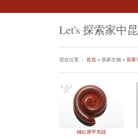
Let's 探索家中
現在位置
：
首頁
»
居家生物
»
居家
磚紅厚甲馬陸