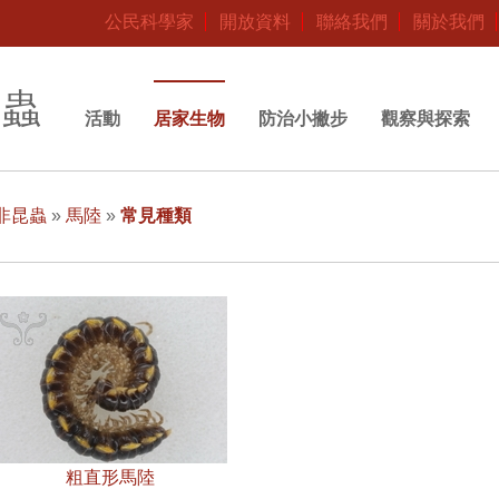
公民科學家
開放資料
聯絡我們
關於我們
昆蟲
活動
居家生物
防治小撇步
觀察與探索
非昆蟲
»
馬陸
»
常見種類
粗直形馬陸