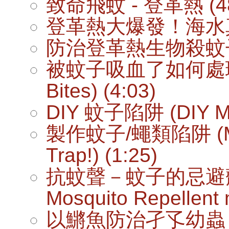
致命飛蚊 - 登革熱 (48
登革熱大爆發！海水真能
防治登革熱生物殺蚊子法
被蚊子吸血了如何處理 (Ho
Bites) (4:03)
DIY 蚊子陷阱 (DIY Mo
製作蚊子/蠅類陷阱 (Make 
Trap!) (1:25)
抗蚊聲－蚊子的忌避劑 (An
Mosquito Repellent 
以鱂魚防治孑孓幼蟲