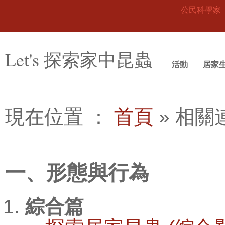
公民科學家
Let's 探索家中昆蟲
活動
居家
現在位置
：
首頁
»
相關
一、形態與行為
綜合篇