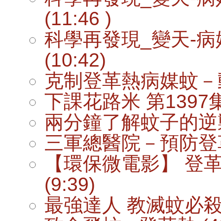
(11:46 )
科學再發現_變天-病
(10:42)
克制登革熱病媒蚊－動物
下課花路米 第1397集 
兩分鐘了解蚊子的逆襲－
三軍總醫院－預防登革熱
【環保微電影】 登革
(9:39)
最強達人 教滅蚊必殺技 