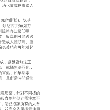
收昆蟲表皮臘質，
、消化道或皮膚進入
(如陶斯松)、氨基
、類尼古丁類(如芬
劑雖然有些屬低毒
業，殺蟲劑可能透過
會造成人體頭痛、痙
除蟲菊精亦可能引起
成，讓昆蟲無法正
蟲，或蛹無法羽化，
治害蟲，如早熟素
題，且所需時間通常
環境用藥，針對不同標的
)殺蟲劑的儲存需注意不
前，請務必讓所有的人畜
觸，並完全依照指示使用