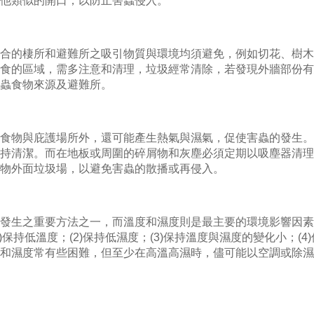
他類似的開口，以防止害蟲侵入。
合的棲所和避難所之吸引物質與環境均須避免，例如切花、樹木
食的區域，需多注意和清理，垃圾經常清除，若發現外牆部份有
蟲食物來源及避難所。
食物與庇護場所外，還可能產生熱氣與濕氣，促使害蟲的發生。
持清潔。而在地板或周圍的碎屑物和灰塵必須定期以吸塵器清理
物外面垃圾場，以避免害蟲的散播或再侵入。
發生之重要方法之一，而溫度和濕度則是最主要的環境影響因素
)保持低溫度；(2)保持低濕度；(3)保持溫度與濕度的變化小；(
和濕度常有些困難，但至少在高溫高濕時，儘可能以空調或除濕