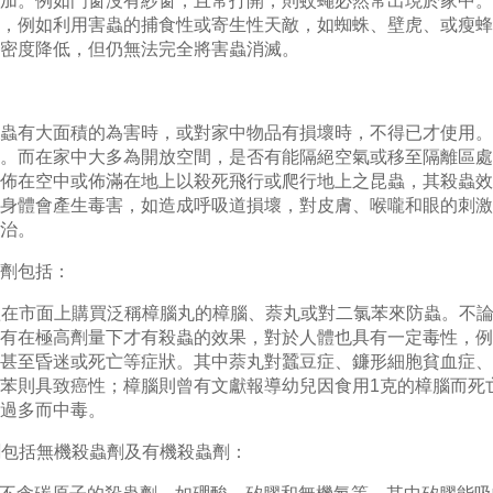
加。例如門窗沒有紗窗，且常打開，則蚊蠅必然常出現於家中。
，例如利用害蟲的捕食性或寄生性天敵，如蜘蛛、壁虎、或瘦蜂
密度降低，但仍無法完全將害蟲消滅。
蟲有大面積的為害時，或對家中物品有損壞時，不得已才使用。
。而在家中大多為開放空間，是否有能隔絕空氣或移至隔離區處
佈在空中或佈滿在地上以殺死飛行或爬行地上之昆蟲，其殺蟲效
身體會產生毒害，如造成呼吸道損壞，對皮膚、喉嚨和眼的刺激
治。
劑包括：
歡在市面上購買泛稱樟腦丸的樟腦、萘丸或對二氯苯來防蟲。不
有在極高劑量下才有殺蟲的效果，對於人體也具有一定毒性，例
甚至昏迷或死亡等症狀。其中萘丸對蠶豆症、鐮形細胞貧血症、
苯則具致癌性；樟腦則曾有文獻報導幼兒因食用1克的樟腦而死
過多而中毒。
劑包括無機殺蟲劑及有機殺蟲劑：