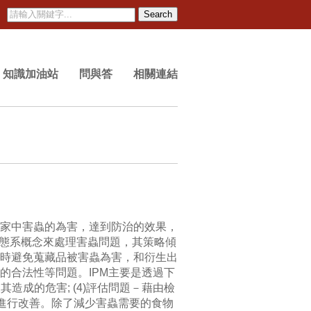
Search
知識加油站
問與答
相關連結
家中害蟲的為害，達到防治的效果，
PM是以生態系概念來處理害蟲問題，其策略傾
時避免蒐藏品被害蟲為害，和衍生出
的合法性等問題。IPM主要是透過下
其造成的危害; (4)評估問題－藉由檢
隨時進行改善。除了減少害蟲需要的食物