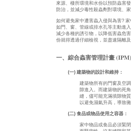
來源、棲所環境和水份以預防蟲害發
防治，並減少毒性殺蟲劑對環境、家
如何避免家中遭害蟲入侵與為害? 
如門、窗、管線或排水孔等主動進入
減少各種的誘引物，以降低害蟲危害
份就得透過仔細檢視，並盡速隔離及
一、綜合蟲害管理計畫 (IPM
(一) 建築物的設計和維持：
建築物所有的門窗及空調
隙進入。而建築物的死角
縫，儘可能充滿填隙物質
以避免濕氣升高，導致黴
(二) 食品或物品使用之容器：
家中物品或食品必須緊閉