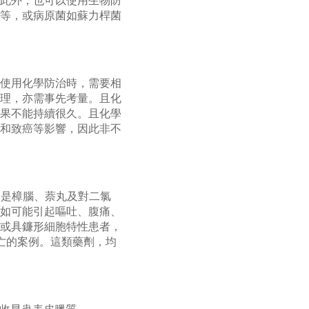
此外，也可以使用生物防
等，或病原菌如蘇力桿菌
使用化學防治時，需要相
理，亦需事先考量。且化
果不能持續很久。且化學
和致癌等影響，因此非不
論是樟腦、萘丸及對二氯
如可能引起嘔吐、腹痛、
或具鐮形細胞特性患者，
亡的案例。這類藥劑，均