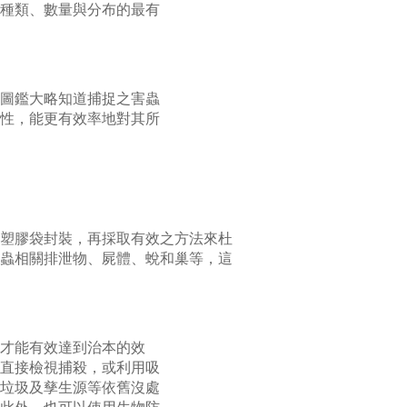
種類、數量與分布的最有
圖鑑大略知道捕捉之害蟲
性，能更有效率地對其所
塑膠袋封裝，再採取有效之方法來杜
蟲相關排泄物、屍體、蛻和巢等，這
才能有效達到治本的效
直接檢視捕殺，或利用吸
垃圾及孳生源等依舊沒處