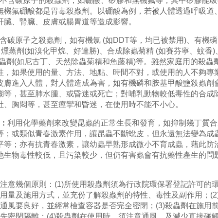
不含碳原子的殺蟲劑，如硼酸、矽膠和無機氟等，其中矽膠能吸
無機氟硼酸都是胃毒殺蟲劑。以硼酸為例，若被人體透過呼吸道
肝臟、腎臟、皮膚或腸胃道等造成影響。
含碳原子之殺蟲劑，如有機氯 (如DDT等，均已被禁用)、有機磷 
、燻蒸劑(如溴化甲烷、好達勝)、合成除蟲菊精 (如賽芬寧、蚊香)
殺蟲劑(如尼古丁、天然除蟲菊精和魚藤精)等。雖然家庭用的殺蟲
性，如果使用的量、方法、地點、時間不對，或使用的人不夠專
皮膚進入人體，對人體造成為害，如有機磷和胺基甲酸鹽殺蟲劑
糊等，甚至肺水腫、或昏迷或死亡；對哺乳動物較低毒性的合成
吐、胸悶等，甚至痙攣和昏迷，在使用時不能不小心。
劑：
利用化學藥劑來改變昆蟲的正常生長和發育，如抑制幾丁質合
等；或類似青春激素作用，讓昆蟲不斷蛻皮，但永遠無法變為成
平等；亦有抗青春激素，讓幼蟲早熟形成微小不育成蟲，藉此防
他生物毒性較低，且污染較少，但仍有害蟲會有抗藥性產生的問
注意幾個原則：(1)所使用殺蟲劑須為行政院環保署登記許可的
用量及施用方式，並充份了解殺蟲劑的特性、毒性及副作用；(2
通風要良好，並經常檢查容器是否完全密閉；(3)殺蟲劑在施用
先密閉隔離；(4)殺蟲劑在使用時，須注意通風，及減少直接碰