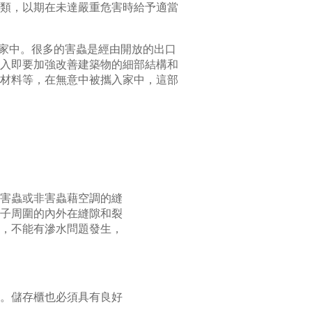
類，以期在未達嚴重危害時給予適當
入家中。很多的害蟲是經由開放的出口
入即要加強改善建築物的細部結構和
材料等，在無意中被攜入家中，這部
害蟲或非害蟲藉空調的縫
子周圍的內外在縫隙和裂
，不能有滲水問題發生，
。儲存櫃也必須具有良好