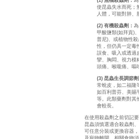
(1) 無機殺蟲劑：
為
使昆蟲失水而死；
人體，可能對肺、
(2) 有機殺蟲劑：
為
甲酸鹽類(如拜貢)
普尼)、或植物性
性，但仍具一定毒
誤食、吸入或透過
攣、胸悶、視力模
頭痛、喉嚨痛、嘔
(3) 昆蟲生長調節
常蛻皮，如二福隆
如百利普芬、美賜
等。此類藥劑對其
會較長。
在使用殺蟲劑之前切記要
昆蟲須慎選適合殺蟲劑、
可任意分裝或更換容器，
及寵物離開，相關食物須