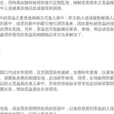
生，同時藉由隨時檢視和進行定期監測，瞭解危害標本之害蟲種
中人員健康及物品造成傷害和損壞。
家中的害蟲主要透過兩種方式進入家中：即主動入侵或被動被攜
到家中，或受到家中的吸引物引誘而進來，因此要杜絕害蟲的侵
的潛在危險。另外，害蟲也可能躲藏在家具、食物、用品或包裝
處理所發現的害蟲與相關物品等方法來解決了。
)
開口均須非常密閉，且空調需裝有濾網，並應時常更換，以避免
、易聚集灰塵的裂縫區域，必須經常檢視、清理，在地板間和窗
以防止昆蟲藉此進入家中。所有的管線如水管等也必須相當緊閉
菌生長，增加昆蟲適合生存環境。
包裝，或放置於密閉性較高的容器中，以免容易受到害蟲的入侵