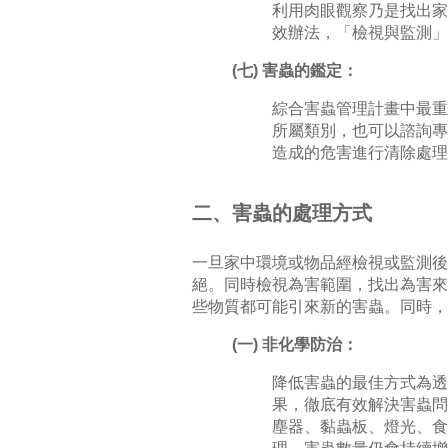
利用肉眼觀察乃是找出家
效辦法，「檢視與監測」
(七) 害蟲的鑑定：
綜合害蟲管理計畫中最重
所屬類別，也可以諮詢專
造成的危害進行清除處理
二、害蟲的處理方式
一旦家中環境或物品經檢視或監測後
絕。同時檢視為害範圍，找出為害來
些物質都可能引來新的害蟲。同時，
(一) 非化學防治：
降低害蟲的最佳方式為透
果，徹底有效解決害蟲問
塵器、黏蟲板、燈光、食