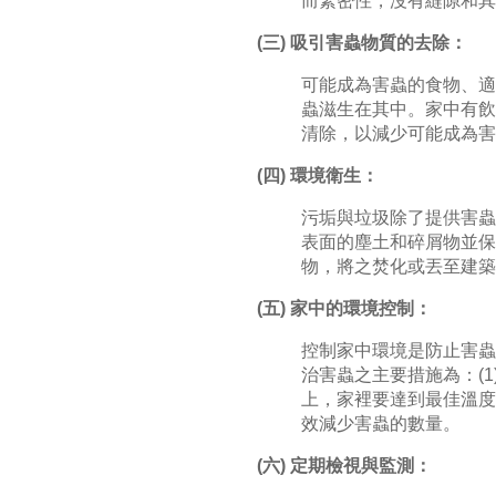
而緊密性，沒有縫隙和其
(三) 吸引害蟲物質的去除：
可能成為害蟲的食物、適
蟲滋生在其中。家中有飲
清除，以減少可能成為害
(四) 環境衛生：
污垢與垃圾除了提供害蟲
表面的塵土和碎屑物並保
物，將之焚化或丟至建築
(五) 家中的環境控制：
控制家中環境是防止害蟲
治害蟲之主要措施為：(1
上，家裡要達到最佳溫度
效減少害蟲的數量。
(六) 定期檢視與監測：