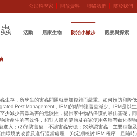
公民科學家
開放資料
聯絡我們
關於我們
昆蟲
活動
居家生物
防治小撇步
觀察與探索
治
蟲生存，所孳生的害蟲問題就更加複雜而嚴重。如何預防和降低
rated Pest Management，IPM)的精神讓害蟲減少。I
至少減少害蟲為害的危險性，提供家中物品保護的最佳基礎，同
物所產生的有效性，和對人體的健康及在家使用各種有毒化學物
害蟲進入；(2)預防害蟲－不讓害蟲安穩；(3)辨認害蟲－主要種類及
藉由環境的改善及進行適當處理；(6)定期檢討 IPM 程序，且