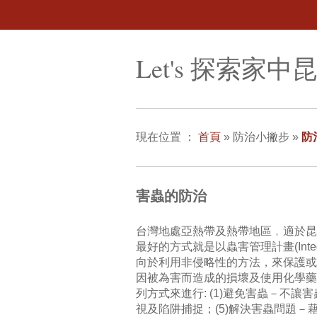
Let's 探索家中
現在位置
：
首頁
»
防治小撇步
»
防
害蟲的防治
台灣地處亞熱帶及熱帶地區﹐適於昆
最好的方式就是以蟲害管理計畫(Integ
向於利用非侵略性的方法，來保護或
因被為害而造成的損壞及使用化學藥
列方式來進行: (1)避免害蟲－不讓
視及陷阱捕捉；(5)解決害蟲問題－