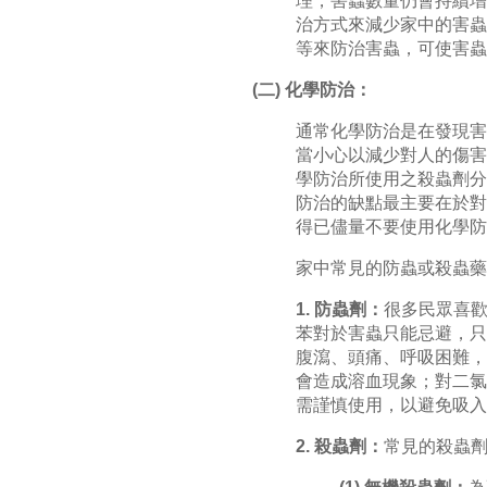
理，害蟲數量仍會持續增
治方式來減少家中的害蟲
等來防治害蟲，可使害蟲
(二) 化學防治：
通常化學防治是在發現害
當小心以減少對人的傷害
學防治所使用之殺蟲劑分
防治的缺點最主要在於對
得已儘量不要使用化學防
家中常見的防蟲或殺蟲藥
1. 防蟲劑：
很多民眾喜
苯對於害蟲只能忌避，只
腹瀉、頭痛、呼吸困難，
會造成溶血現象；對二氯
需謹慎使用，以避免吸入
2. 殺蟲劑：
常見的殺蟲